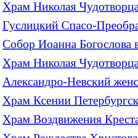
Храм Николая Чудотворца
Гуслицкий Спасо-Преобр
Собор Иоанна Богослова в
Храм Николая Чудотворца
Александро-Невский женс
Храм Ксении Петербургск
Храм Воздвижения Креста
Храм Рождества Христова