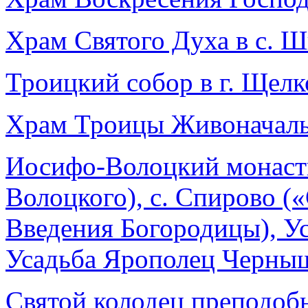
Храм Святого Духа в с. 
Троицкий собор в г. Щелк
Храм Троицы Живоначаль
Иосифо-Волоцкий монаст
Волоцкого), с. Спирово (
Введения Богородицы), У
Усадьба Ярополец Черны
Святой колодец преподоб