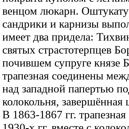
венцом люкарн. Оштукату
сандрики и карнизы выпо
имеет два придела: Тихв
святых страстотерпцев Бор
почившем супруге князе 
трапезная соединены меж
над западной папертью п
колокольня, завершённая 
В 1863-1867 гг. трапезная
1930-х гг. вместе с колок