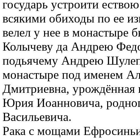
государь устроити ествою
всякими обиходы по ее из
велел у нее в монастыре
Колычеву да Андрею Фед
подьячему Андрею Шулепн
монастыре под именем Ал
Дмитриевна, урождённая 
Юрия Иоанновича, родног
Васильевича.
Рака с мощами Ефросиньи