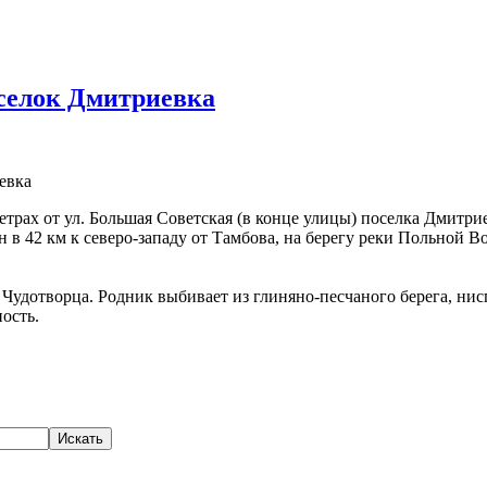
селок Дмитриевка
евка
етрах от ул. Большая Советская (в конце улицы) поселка Дмитр
в 42 км к северо-западу от Тамбова, на берегу реки Польной Во
 Чудотворца. Родник выбивает из глиняно-песчаного берега, нис
ость.