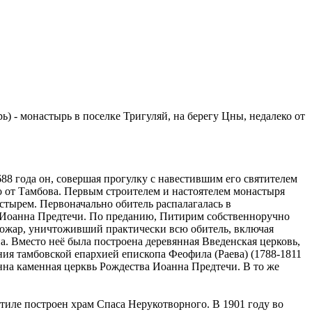
- монастырь в поселке Тригуляй, на берегу Цны, недалеко от
1688 года он, совершая прогулку с навестившим его святителем
 от Тамбова. Первым строителем и настоятелем монастыря
астырем. Первоначально обитель распалагалась в
в. Иоанна Предтечи. По преданию, Питирим собственноручно
я пожар, уничтоживший практически всю обитель, включая
а. Вместо неё была построена деревянная Введенская церковь,
ения тамбовской епархией епископа Феофила (Раева) (1788-1811
енна каменная церквь Рождества Иоанна Предтечи. В то же
стиле построен храм Спаса Нерукотворного. В 1901 году во