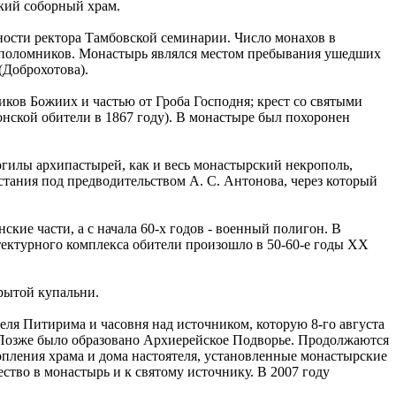
ский соборный храм.
ности ректора Тамбовской семинарии. Число монахов в
и поломников. Монастырь являлся местом пребывания ушедших
(Доброхотова).
ков Божиих и частью от Гроба Господня; крест со святыми
ской обители в 1867 году). В монастыре был похоронен
гилы архипастырей, как и весь монастырский некрополь,
стания под предводительством А. С. Антонова, через который
ские части, а с начала 60-х годов - военный полигон. В
тектурного комплекса обители произошло в 50-60-е годы XX
крытой купальни.
еля Питирима и часовня над источником, которую 8-го августа
. Позже было образовано Архиерейское Подворье. Продолжаются
топления храма и дома настоятеля, установленные монастырские
ство в монастырь и к святому источнику. В 2007 году