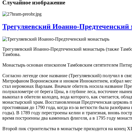
Случайное изображение
Трегуляевский Иоанно-Предтеченский
Трегуляевский Иоанно-Предтеченский монастырь (также Тамбов
Тамбова.
Монастырь основан епископом Тамбовским свтятителем Пити
Согласно легенде свое название (Трегуляевский) получил в свя
Митрофаном Воронежским и иноком Иннокентием, избрал место
стал иеромонах Варлаам. Вначале обитель носила название Пре
полукилометре от берега Цны, в глубине леса, восточнее ныне
выкопал в обители колодец, вода которого, как считается, об
монастырский храм. Восстановленная Предтеченская церковь про
простоявшая до 1790 года, когда из-за ветхости была разобран
годы). В 1789 году перестроены келии и трапезная, вновь пос
время построенны два каменных флигеля, а в 1795 году монас
Второй пик строительства в монастыре приходится на конец XIX