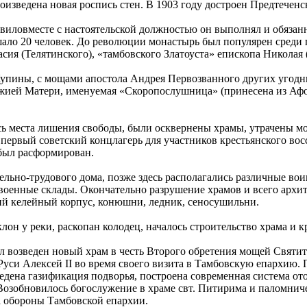
оизведена новая роспись стен. В 1903 году достроен Предтечен
авиловместе с настоятельской должностью он выполнял и обязан
ышало 20 человек. До революции монастырь был популярен сред
ия (Телятинского), «тамбовского Златоуста» епископа Николая 
упины, с мощами апостола Андрея Первозванного других угодни
жией Матери, именуемая «Скоропослушница» (принесена из Афон
ь места лишения свободы, были осквернены храмы, утрачены мо
первый советский концлагерь для участников крестьянского вос
 был расформирован.
ельно-трудового дома, позже здесь располагались различные воин
 военные склады. Окончательно разрушение храмов и всего архи
кий келейный корпус, конюшни, ледник, сеносушильни.
лон у реки, раскопан колодец, началось строительство храма и 
л возведен новый храм в честь Второго обретения мощей Святит
Руси Алексей II во время своего визита в Тамбовскую епархию
ведена газификация подворья, построена современная система о
Возобновилось богослужение в храме свт. Питирима и паломниче
а обороны Тамбовской епархии.