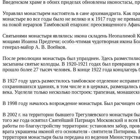
Введенском храме в обоих приделах обновлены иконостасы, пр
Управлял монастырем настоятель в сане архимандрита. Как пр
монастыре во все годы было не велико и к 1917 году не прев
на покой иерархов Тамбовской епархии: преосвященного Афанас
Святынями монастыря являлись: икона складень Неопалимой К
мощами Иоанна Предтечи; особо-чтимая чудотворная икона Бо
генерал-майор А. В. Воейков.
После революции монастырь был упразднен. Здесь разместилис
засыпаны святые колодцы. В 1920-1921 годах был превращен в 
прошло более 27 тысяч человек. В конце 1922 года концлагерь
В 1927 году здесь разместилось тамбовское отделение исправит
сохранившихся зданиях, в том числе и в церквах, размещались
века. Уцелели только несколько построек: трапезная, монашес
В 1998 году началось возрождение монастыря. Был расчищен ск
В 2002 г. на территории бывшего Трегуляевского монастыря бы
того же года освятил Святейший Патриарх Московский и всея 
работы по благоустройству территории: установлен забор, про
врата украшены иконой его основателя - святителя Питирима. 
территория монастыря была передана из ведения Министерств