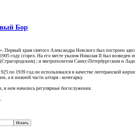
овый Бор
 Первый храм святого Александра Невского был построен здесь 
05 году сгорел. На его месте указом Николая II был возведен н
Страгородским) ; и митрополитом Санкт-Петербургским и Лад
925 по 1939 год он использовался в качестве лютеранской кирх
н, а в нижней части алтаря - кочегарку.
, в нем начались регулярные богослужения.
.