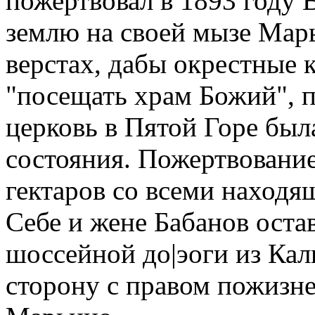
пожертвовал в 1893 году
землю на своей мызе Марь
верстах, дабы окрестные 
"посещать храм Божий", 
церковь в Пятой Горе был
состояния. Пожертвование
гектаров со всеми находя
Себе и жене Бабанов оста
шоссейной до|эоги из Ка
сторону с правом пожизне