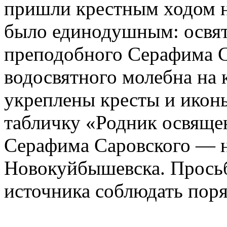
пришли крестным ходом н
было единодушным: освят
преподобного Серафима С
водосвятного молебна на 
укреплены кресты и икон
табличку «Родник освяще
Серафима Саровского — н
Новокуйбышевска. Просьб
источника соблюдать поря