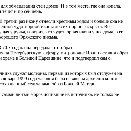
для обмазывания стен домов. И в том месте, где она копала,
течет и по сей день.
В третий раз икону отнесли крестным ходом и больше она не
вленной чудотворной иконы до сих пор не раскрыта. Все
щая у ручья, говорит, что чудотворная икона у нее дома, в ее
 хорошего Фряжского письма.
 70-х годах она передала этот образ
ая на Петербургскую кафедру, митрополит Иоанн оставил образ
м храме в Большой Царевщине, что и подтвердил сам о.
очника служат молебны, первый из которых был отслужен на
в январе 1999 года часовня была освящена архиепископом
 сохраненный сельчанами образ Божией Матери.
в самый лютый мороз испившие из источника, не только не