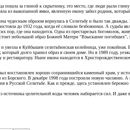
а пошла за глиной к скрытнику, это место, где люди рыли глину 
ла из выкопанной ямки, явленную икону забил родник, который 
она чудесным образом вернулась в Селитьбу и было так дважды. 
остояла до 1932 года, когда её сломали безбожники. А судьба я
сих пор, где она находится. Одна из престарелых богомолок, живу
ле стоит небольшой образ Божией Матери "Взыскание погибших",
а и увезла в Куйбышев селитьбинская келейница, уже покойная. В
оторый долго хранил образ в своем доме. Но в 1989 году, уезж
у и реставратору. Ныне икона находится в Христорождественско
е был восстановлен хорошо сохранившийся каменный храм, у ист
из Борского. В декабре 1998 года построили новую часовню. А 
я в Русской Селитьбе. Как и прежде, здесь установлен бережно
з источника целительной воды человек набирается сил. И даже 