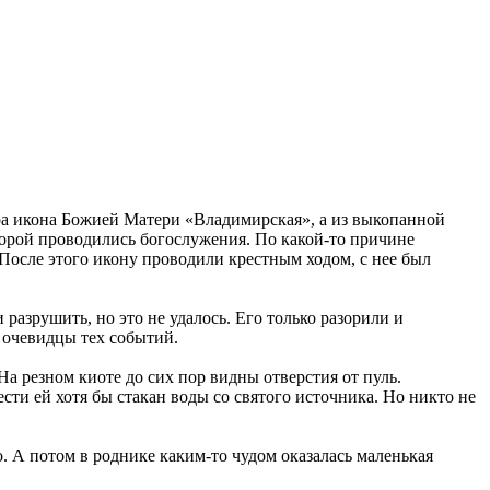
мера икона Божией Матери «Владимирская», а из выкопанной
торой проводились богослужения. По какой-то причине
 После этого икону проводили крестным ходом, с нее был
азрушить, но это не удалось. Его только разорили и
т очевидцы тех событий.
а резном киоте до сих пор видны отверстия от пуль.
сти ей хотя бы стакан воды со святого источника. Но никто не
о. А потом в роднике каким-то чудом оказалась маленькая