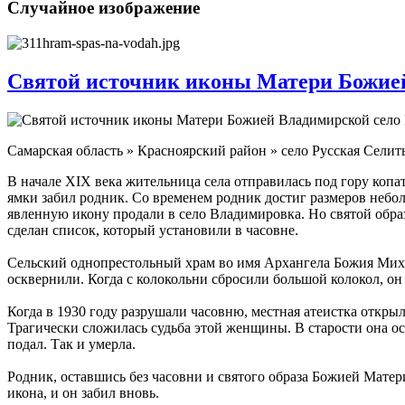
Случайное изображение
Святой источник иконы Матери Божией
Самарская область » Красноярский район » село Русская Селит
В начале XIX века жительница села отправилась под гору копа
ямки забил родник. Со временем родник достиг размеров небо
явленную икону продали в село Владимировка. Но святой образ
сделан список, который установили в часовне.
Сельский однопрестольный храм во имя Архангела Божия Михаил
осквернили. Когда с колокольни сбросили большой колокол, он
Когда в 1930 году разрушали часовню, местная атеистка откры
Трагически сложилась судьба этой женщины. В старости она ос
подал. Так и умерла.
Родник, оставшись без часовни и святого образа Божией Матери
икона, и он забил вновь.