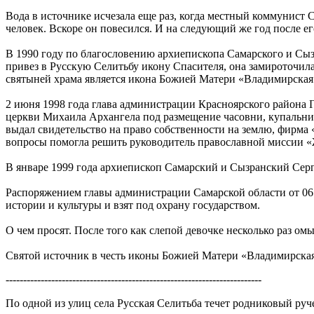
Вода в источнике исчезала еще раз, когда местный коммунист Са
человек. Вскоре он повесился. И на следующий же год после ег
В 1990 году по благословению архиепископа Самарского и Сы
привез в Русскую Селитьбу икону Спасителя, она замироточила.
святыней храма является икона Божией Матери «Владимирская»
2 июня 1998 года глава администрации Красноярского района 
церкви Михаила Архангела под размещение часовни, купальни
выдал свидетельство на право собственности на землю, фирм
вопросы помогла решить руководитель православной миссии «
В январе 1999 года архиепископ Самарский и Сызранский Серг
Распоряжением главы администрации Самарской области от 06
истории и культуры и взят под охрану государством.
О чем просят. После того как слепой девочке несколько раз о
Святой источник в честь иконы Божией Матери «Владимирская
-------------------------------------------------------------------------
По одной из улиц села Русская Селитьба течет родниковый руч