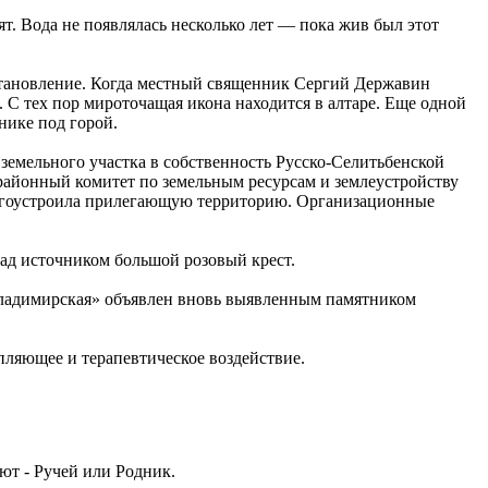
ят. Вода не появлялась несколько лет — пока жив был этот
сстановление. Когда местный священник Сергий Державин
. С тех пор мироточащая икона находится в алтаре. Еще одной
нике под горой.
земельного участка в собственность Русско-Селитьбенской
районный комитет по земельным ресурсам и землеустройству
благоустроила прилегающую территорию. Организационные
над источником большой розовый крест.
Владимирская» объявлен вновь выявленным памятником
епляющее и терапевтическое воздействие.
ют - Ручей или Родник.