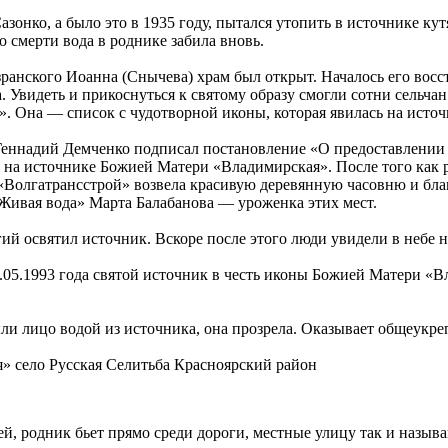
зонко, а было это в 1935 году, пытался утопить в источнике кут
о смерти вода в роднике забила вновь.
зранского Иоанна (Снычева) храм был открыт. Началось его во
 Увидеть и прикоснуться к святому образу смогли сотни сельчан
. Она — список с чудотворной иконы, которая явилась на источ
Геннадий Демченко подписал постановление «О предоставлении 
 на источнике Божией Матери «Владимирская». После того как 
а «Волгатрансстрой» возвела красивую деревянную часовню и 
Живая вода» Марта Балабанова — уроженка этих мест.
ий освятил источник. Вскоре после этого люди увидели в небе 
.05.1993 года святой источник в честь иконы Божией Матери «
мыли лицо водой из источника, она прозрела. Оказывает общеукр
» село Русская Селитьба Красноярский район
ей, родник бьет прямо среди дороги, местные улицу так и называ