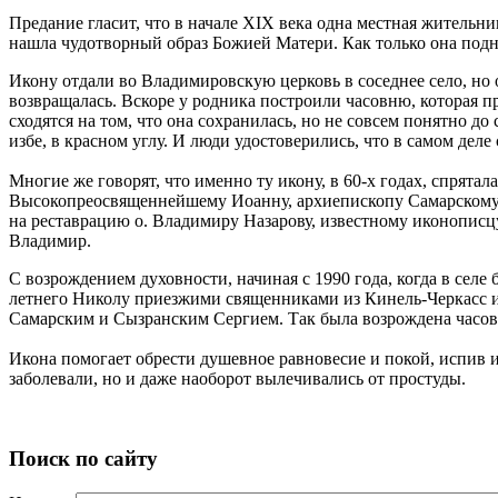
Предание гласит, что в начале XIX века одна местная жительниц
нашла чудотворный образ Божией Матери. Как только она подня
Икону отдали во Владимировскую церковь в соседнее село, но 
возвращалась. Вскоре у родника построили часовню, которая пр
сходятся на том, что она сохранилась, но не совсем понятно до 
избе, в красном углу. И люди удостоверились, что в самом де
Многие же говорят, что именно ту икону, в 60-х годах, спрятал
Высокопреосвященнейшему Иоанну, архиепископу Самарскому, к
на реставрацию о. Владимиру Назарову, известному иконописц
Владимир.
С возрождением духовности, начиная с 1990 года, когда в сел
летнего Николу приезжими священниками из Кинель-Черкасс и 
Самарским и Сызранским Сергием. Так была возрождена часовн
Икона помогает обрести душевное равновесие и покой, испив и
заболевали, но и даже наоборот вылечивались от простуды.
Поиск по сайту