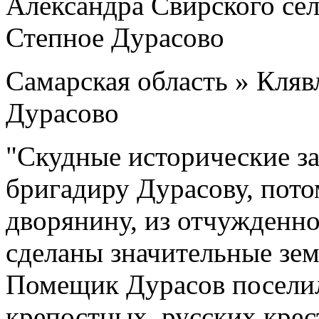
Самарская область » Кляв
Дурасово
"Скудные исторические зап
бригадиру Дурасову, пот
дворянину, из отчужденно
сделаны значительные зе
Помещик Дурасов поселил
крепостных, русских крес