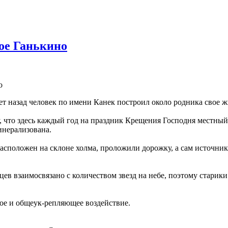
ое Ганькино
о
ет назад человек по имени Канек построил около родника свое ж
му, что здесь каждый год на праздник Крещения Господня местн
инерализована.
расположен на склоне холма, проложили дорожку, а сам источник
цев взаимосвязано с количеством звезд на небе, поэтому старик
кое и общеук-репляющее воздействие.