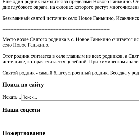
Еще один родник находится за пределами Нового Ганькино. Он 
дне глубокого оврага, на склонах которого растут многочислен
Безымянный святой источник село Новое Ганькино, Исаклинс
---------------------------------------------------------------------
Место возле Святого родника в с. Новое Ганькино считается и
село Новое Ганькино.
Этот родник считается в селе главным из всех родников, а Св
источнике, которая считается целебной. При химическом анал
Святой родник - самый благоустроенный родник. Беседка у род
Поиск по сайту
Искать...
Наши соцсети
Пожертвование