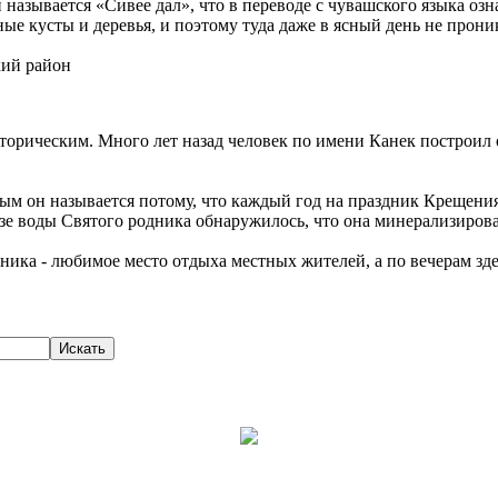
называется «Сивее дал», что в переводе с чувашского языка оз
ные кусты и деревья, и поэтому туда даже в ясный день не прон
кий район
сторическим. Много лет назад человек по имени Канек построил 
ятым он называется потому, что каждый год на праздник Крещен
изе воды Святого родника обнаружилось, что она минерализирова
ника - любимое место отдыха местных жителей, а по вечерам зде