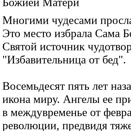
Многими чудесами просла
Это место избрала Сама Б
Святой источник чудотво
"Избавительница от бед".
Восемьдесят пять лет наз
икона миру. Ангелы ее пр
в междувременье от февра
революции, предвидя тяж