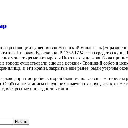
ар
гар) до революции существовал Успенский монастырь (Упразднен
вятителя Николая Чудотворца. В 1732-1734 гг. на средства купца
нения монастыря монастырская Никольская церковь была припис
о в городе существовали еще две церкви - Троицкий собор и цер
ранилища, и эти храмы, закрытые еще ранее, были утеряны окон
церковь, при постройке которой были использованы материалы 
о. Особым почитанием верующих отмечена хранящаяся в храме св
ие, воскресные и праздничные дни.