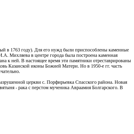
ный в 1763 году). Для его нужд были приспособлены каменные
 И.А. Михляева в центре города была построена каменная
ана к ней. В настоящее время эти памятники отреставрированы
ковь Казанской иконы Божией Матери. Но в 1950-е гг. часть
чательно.
разрушенной церкви с. Порфирьевка Спасского района. Новая
ятыня - рака с перстом мученика Авраамия Болгарского. В