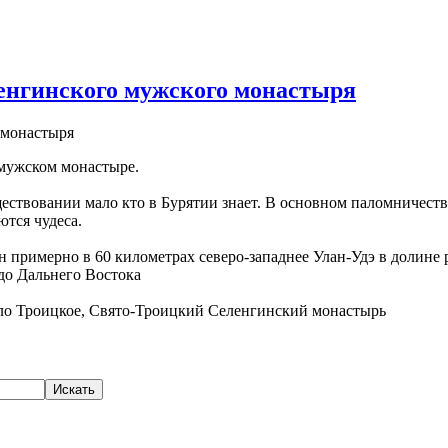
енгинского мужского монастыря
 мужском монастыре.
уществовании мало кто в Бурятии знает. В основном паломничес
ются чудеса.
имерно в 60 километрах северо-западнее Улан-Удэ в долине р. С
до Дальнего Востока
ело Троицкое, Свято-Троицкий Селенгинский монастырь