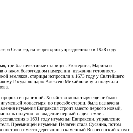
зера Селигер, на территории упраздненного в 1928 году
мя, три благочестивые старицы - Екатерина, Марина и
ав о таком богоугодном намерении, изъявили готовность
кой земляков, старицы испросили в 1673 году у Святейшего
Великому Государю царю Алексею Михайловичу и получили
кова.
 пророка и трапезной. Хозяйство монастыря еще не было
игуменьей монастыря, по просьбе стариц, была назначена
авления игумения Евпраксия строит вместо первого новый,
астырь получил во владение первый надел земли -
преставления в 1691 году игуменьи Евпраксии, управление
ителя. Преемницей игуменьи Пелагеи стала Сусанна, потом
ыл построен вместо деревянного каменный Вознесенский храм с