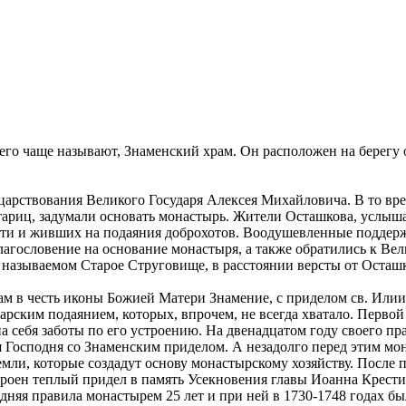
его чаще называют, Знаменский храм. Он расположен на берегу о
царствования Великого Государя Алексея Михайловича. В то вре
стариц, задумали основать монастырь. Жители Осташкова, услыш
сти и живших на подаяния доброхотов. Воодушевленные поддерж
благословение на основание монастыря, а также обратились к 
е называемом Старое Струговище, в расстоянии версты от Осташ
м в честь иконы Божией Матери Знамение, с приделом св. Илии
ским подаянием, которых, впрочем, не всегда хватало. Первой 
а себя заботы по его устроению. На двенадцатом году своего пр
Господня со Знаменским приделом. А незадолго перед этим мон
мли, которые создадут основу монастырскому хозяйству. После 
строен теплый придел в память Усекновения главы Иоанна Крест
дняя правила монастырем 25 лет и при ней в 1730-1748 годах б