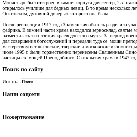
Монастырь был отстроен в камне: корпуса для сестер, 2-х этаж
открылось училище для бедных девиц. В то время несколько ле
Оптинским, духовной дочерью которого она была.
После революции 1917 года Знаменская обитель разделила учас
фабрика. В зимней части храма находился зерносклад, святые 
разместилась экспозиция краеведческого музея. За период вое
для совершения богослужений и передали туда се. мощи препо
мастерством осташковские, тверские и московские иконописцы.
июле 1995 г. были торжественно перенесены Священным Синод
частицы св. мощей Преподобного. С открытия храма в 1947 год
Поиск по сайту
Искать...
Наши соцсети
Пожертвование