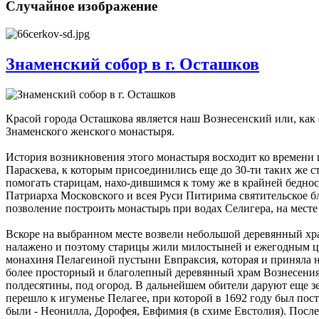
Случайное изображение
Знаменский собор в г. Осташков
Красой города Осташкова является наш Вознесенский или, как 
Знаменского женского монастыря.
История возникновения этого монастыря восходит ко времени 
Параскева, к которым присоединились еще до 30-ти таких же 
помогать старицам, нахо-дившимся к тому же в крайней бедно
Патриарха Московского и всея Руси Питирима святительское 
позволение построить монастырь при водах Селигера, на мест
Вскоре на выбранном месте возвели небольшой деревянный хра
налажено и поэтому старицы жили милостыней и ежегодным цар
монахиня Пелагеиной пустыни Евпраксия, которая и приняла н
более просторный и благолепный деревянный храм Вознесения 
полдесятины, под огород. В дальнейшем обители даруют еще зе
перешло к игуменье Пелагее, при которой в 1692 году был по
были - Неонилла, Дорофея, Евфимия (в схиме Евстолия). После