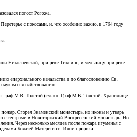
азовался погост Рогожа.
еретерье с покосами, и, что особенно важно, в 1764 году
ря.
тоши Николаевской, при реке Тихвине, и мельницу при реке
ению епархиального начальства и по благословению Св.
 наукам и хозяйствованию.
 граф М В. Толстой (см. кн. Граф М.В. Толстой. Хранилище
 пожар. Сгорел Знаменский монастырь, но иконы и утварь
ью с сестрами в Новоторжский Воскресенский монастырь. Но
ления. Через несколько месяцев после пожара игуменья с
иделами Божией Матери и св. Илии пророка.