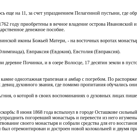
сь еще на 11, за счет упразднением Пелагеиной пустыни, где обр
62 году приобретены в вечное владение острова Ивановский и П
арственное денежное пособие.
хвинской иконы Божьей Матери, - на восточных воротах монасты
лимпиада), Евпраксия (Евдокия), Евстолия (Евпраксия).
ри деревне Починки, и в озере Волосце, 17 десятин земли в пус
камне одноэтажная трапезная и амбар с погребом. По распоряж
 девиц духовного звания, где помимо пропитания обучались они
гния, о которой в своих воспоминаниях о духовных лицах пишет
скорбь: 8 июня 1868 года вспыхнул в городе Осташкове сильный
 упразднить погоревший монастырь и перевести из него игумен
вование своего монастыря и собрали средства для его восстанов
м был отремонтирован и достроен новой колокольней и двумя пр