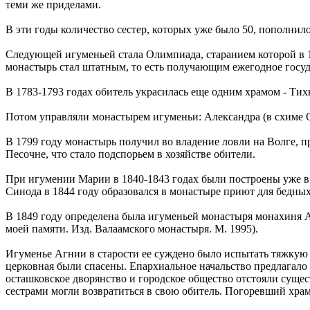
теми же приделами.
В эти годы количество сестер, которых уже было 50, пополнило
Следующей игуменьей стала Олимпиада, старанием которой в 17
монастырь стал штатным, то есть получающим ежегодное госуд
В 1783-1793 годах обитель украсилась еще одним храмом - Ти
Потом управляли монастырем игуменьи: Александра (в схиме О
В 1799 году монастырь получил во владение ловли на Волге, п
Песочне, что стало подспорьем в хозяйстве обители.
При игумении Марии в 1840-1843 годах были построены уже в 
Синода в 1844 году образовался в монастыре приют для бедных
В 1849 году определена была игуменьей монастыря монахиня А
моей памяти. Изд. Валаамского монастыря. М. 1995).
Игуменье Агнии в старости ее суждено было испытать тяжкую 
церковная были спасены. Епархиальное начальство предлагало
осташковское дворянство и городское общество отстояли сущест
сестрами могли возвратиться в свою обитель. Погоревший хра