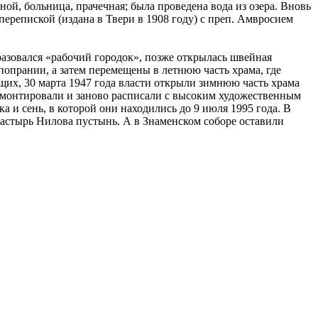
ной, больница, прачечная; была проведена вода из озера. Вновь
ерепиской (издана в Твери в 1908 году) с преп. Амвросием
разовался «рабочий городок», позже открылась швейная
попрании, а затем перемещены в летнюю часть храма, где
ющих, 30 марта 1947 года власти открыли зимнюю часть храма
ремонтировали и заново расписали с высоким художественным
 и сень, в которой они находились до 9 июля 1995 года. В
астырь Нилова пустынь. А в Знаменском соборе оставили