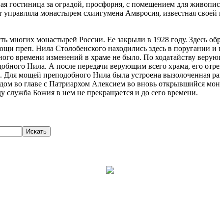
ная гостиница за оградой, просфорня, с помещением для живопис
т управляла монастырем схиигумена Амвросия, известная своей п
ть многих монастырей России. Ее закрыли в 1928 году. Здесь об
мощи преп. Нила Столобенского находились здесь в поругании и 
нного времени изменений в храме не было. По ходатайству веру
добного Нила. А после передачи верующим всего храма, его от
 Для мощей преподобного Нила была устроена вызолоченная рака
ом во главе с Патриархом Алексием во вновь открывшийся мон
у служба Божия в нем не прекращается и до сего времени.