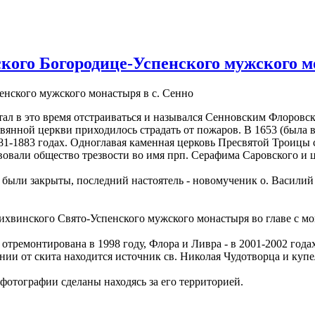
ого Богородице-Успенского мужского м
тал в это время отстраиваться и назывался Сенновским Флоровск
вянной церкви приходилось страдать от пожаров. В 1653 (была во
1-1883 годах. Одноглавая каменная церковь Пресвятой Троицы с
твовали общество трезвости во имя прп. Серафима Саровского и 
 были закрыты, последний настоятель - новомученик о. Василий
ихвинского Свято-Успенского мужского монастыря во главе с м
тремонтирована в 1998 году, Флора и Ливра - в 2001-2002 годах.
ии от скита находится источник св. Николая Чудотворца и купе
фотографии сделаны находясь за его территорией.