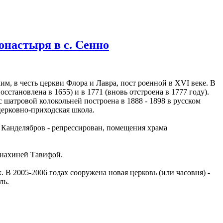
онастыря в с. Сенно
им, в честь церкви Флора и Лавра, пост роенной в XVI веке. В
сстановлена в 1655) и в 1771 (вновь отстроена в 1777 году).
 шатровой колокольней построена в 1888 - 1898 в русском
церковно-приходская школа.
 Канделябров - репрессирован, помещения храма
онахиней Тавифой.
 В 2005-2006 годах сооружена новая церковь (или часовня) -
ль.