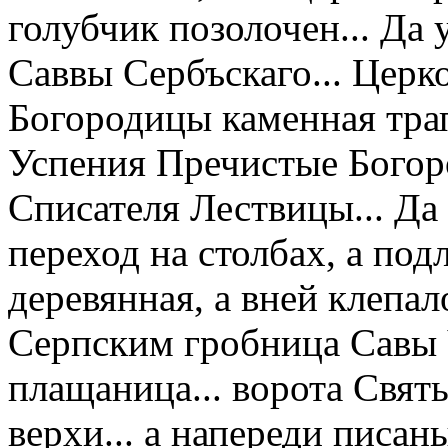
голубчик позолочен... Да
Саввы Сербъскаго... Церк
Богородицы каменная трап
Успения Пречистые Богор
Списателя Лествицы... Да
переход на столбах, а под
деревянная, а вней клепал
Серпским гробница Савы 
плащаница... ворота Свят
верхи... а напереди писан