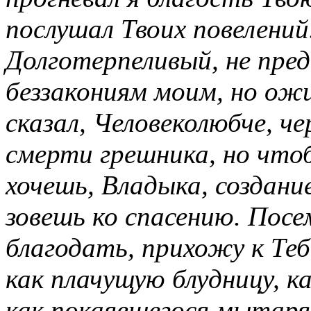
послушал Твоих повелений
Долготерпеливый, не пред
беззакониям моим, но ож
сказал, Человеколюбче, че
смерти грешника, но что
хочешь, Владыка, создание
зовешь ко спасению. Посе
благодать, прихожу к Теб
как плачущую блудницу, к
как покаявшегося мытаря