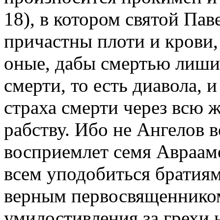
18), в котором святой Пав
причастны плоти и крови,
оные, дабы смертью лиш
смерти, то есть диавола, и
страха смерти через всю
рабству. Ибо не Ангелов 
восприемлет семя Авраам
всем уподобиться братия
верным первосвященником
умилостивления за грехи 