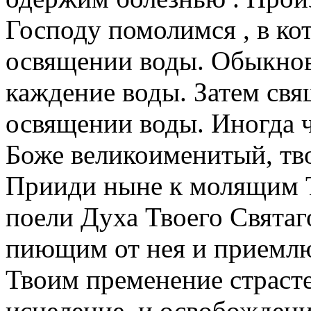
Господу помолимся , в ко
освящении воды. Обыкнов
каждение воды. Затем свя
освящении воды. Иногда ч
Боже великоименитый, тво
Прииди ныне к молящим Т
поели Духа Твоего Святаг
пиющим от нея и приемл
Твоим пременение страсте
исцеление, и освобождение