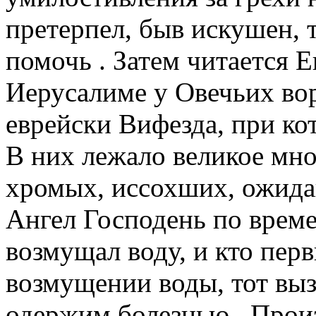
претерпел, быв искушен,
помочь . Затем читается Ев
Иерусалиме у Овечьих вор
еврейски Вифезда, при ко
В них лежало великое мно
хромых, иссохших, ожид
Ангел Господень по време
возмущал воду, и кто перв
возмущении воды, тот выз
одержим болезнью . Прои