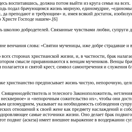
сь воспитавшись, должна потом выйти из круга семьи на всех. Э
подь подал брачующимся жизнь мирную, единомудрие, «единомысл
 да преподают и требующим» и, имея всякий достаток, изобилуют
о Христе Господе нашем».[6]
ть школою добродетелей. Связанные чувствами любви, супруги 
ине венчания слова: «Святии мученицы, иже добре страдавше и 
 всех сторонах христианской жизни, и, в частности, брак налаг
екотором смысле приравниваются к венцам мучеников. Венцы бр
полагается и святой крест, символ самоотречения и служения б
аке христианство предписывает жизнь чистую, непорочную, цел
а Священнодействитель и телесного Законоположитель, нетления
х нескверное» и «непорочным сожительство их», чтобы они дост
чным целомудрием, указывает на необходимость соблюдения супр
ческих отношений к своей жене как предмету наслаждений и соб
 оздоровляющее самые источники жизни. Оно делает брак подвиго
от подвиг (аскеза) имеет внешнее выражение в воздержании супр