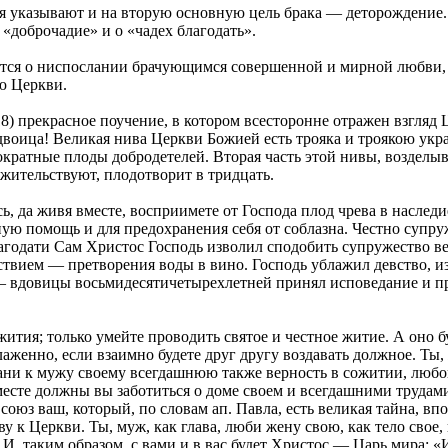
 указывают и на вторую основную цель брака — деторождение. 
«доброчадие» и о «чадех благодать».
ится о ниспослании брачующимся совершенной и мирной любви, 
ю Церкви.
) прекрасное поучение, в котором всесторонне отражен взгляд Ц
двоица! Великая нива Церкви Божией есть трояка и троякою укр
ратные плоды добродетелей. Вторая часть этой нивы, возделыв
жительствуют, плодотворит в тридцать.
, да живя вместе, восприимете от Господа плод чрева в наследие
ю помощь и для предохранения себя от соблазна. Честно супруже
агодати Сам Христос Господь изволил сподобить супружество ве
ствием — претворения воды в вино. Господь ублажил девство, и
ы — вдовицы восьмидесятичетырехлетней принял исповедание и 
жития; только умейте проводить святое и честное житие. А оно б
блаженно, если взаимно будете друг другу воздавать должное. Ты
ани к мужу своему всегдашнюю также верность в сожитии, любов
вместе должны вы заботиться о доме своем и всегдашними труда
оюз ваш, который, по словам ап. Павла, есть великая тайна, вп
у к Церкви. Ты, муж, как глава, люби жену свою, как тело свое
И, таким образом, с вами и в вас будет Христос — Царь мира: «И