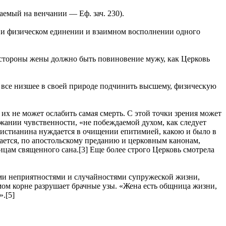
таемый на венчании — Еф. зач. 230).
м и физическом единении и взаимном восполнении одного
 стороны жены должно быть повиновение мужу, как Церковь
все низшее в своей природе подчинить высшему, физическую
их не может ослабить самая смерть. С этой точки зрения может
ржании чувственности, «не побеждаемой духом, как следует
христианина нуждается в очищении епитимией, какою и было в
щается, по апостольскому преданию и церковным канонам,
цам священного сана.[3] Еще более строго Церковь смотрела
ими неприятностями и случайностями супружеской жизни,
мом корне разрушает брачные узы. «Жена есть общница жизни,
».[5]