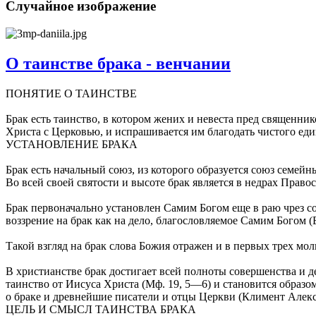
Случайное изображение
О таинстве брака - венчании
ПОНЯТИЕ О ТАИНСТВЕ
Брак есть таинство, в котором жених и невеста пред священни
Христа с Церковью, и испрашивается им благодать чистого ед
УСТАНОВЛЕНИЕ БРАКА
Брак есть начальный союз, из которого образуется союз семей
Во всей своей святости и высоте брак является в недрах Право
Брак первоначально установлен Самим Богом еще в раю чрез с
воззрение на брак как на дело, благословляемое Самим Богом (Быт.
Такой взгляд на брак слова Божия отражен и в первых трех мо
В христианстве брак достигает всей полноты совершенства и 
таинство от Иисуса Христа (Мф. 19, 5—6) и становится образо
о браке и древнейшие писатели и отцы Церкви (Климент Алекса
ЦЕЛЬ И СМЫСЛ ТАИНСТВА БРАКА