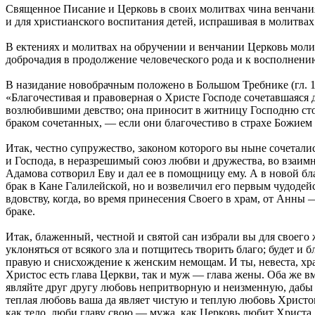
Священное Писание и Церковь в своих молитвах чина венчания
и для христианского воспитания детей, испрашивая в молитвах 
В ектениях и молитвах на обручении и венчании Церковь мол
доброчадия в продолжение человеческого рода и к восполнени
В назидание новобрачным положено в Большом Требнике (гл. 18
«Благочестивая и правоверная о Христе Господе сочетавшаяся 
возлюбившими девство; она приносит в житницу Господню сток
браком сочетанных, — если они благочестиво в страхе Божием 
Итак, честно супружество, законом которого вы ныне сочетались
и Господа, в неразрешимый союз любви и дружества, во взаимну
Адамова сотворил Еву и дал ее в помощницу ему. А в новой бл
брак в Кане Галилейской, но и возвеличил его первым чудодей
вдовству, когда, во время принесения Своего в храм, от Анн
браке.
Итак, блаженный, честной и святой сан избрали вы для своего 
уклоняться от всякого зла и потщитесь творить благо; будет и 
правую и снисхождение к женским немощам. И ты, невеста, хр
Христос есть глава Церкви, так и муж — глава жены. Оба же 
являйте друг другу любовь непритворную и неизменную, дабы с
теплая любовь ваша да являет чистую и теплую любовь Христов
как тело, люби главу свою — мужа, как Церковь любит Христа. 