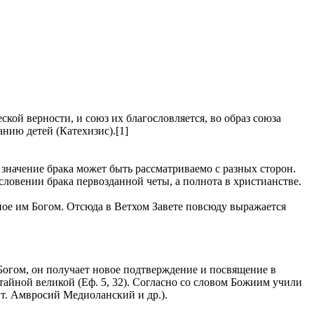
кой верности, и союз их благословляется, во образ союза
нию детей (Катехизис).[1]
 значение брака может быть рассматриваемо с разных сторон.
ословении брака первозданной четы, а полнота в христианстве.
ное им Богом. Отсюда в Ветхом Завете повсюду выражается
Богом, он получает новое подтверждение и посвящение в
тайной великой (Еф. 5, 32). Согласно со словом Божиим учили
вт. Амвросий Медиоланский и др.).