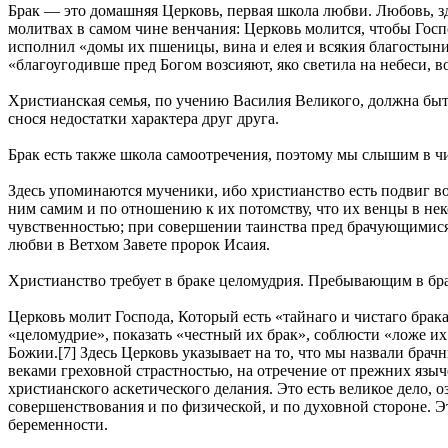
Брак — это домашняя Церковь, первая школа любви. Любовь, зде
молитвах в самом чине венчания: Церковь молится, чтобы Гос
исполнил «домы их пшеницы, вина и елея и всякия благостыни,
«благоугодивше пред Богом возсияют, яко светила на небеси, в
Христианская семья, по учению Василия Великого, должна бы
снося недостатки характера друг друга.
Брак есть также школа самоотречения, поэтому мы слышим в ч
Здесь упоминаются мученики, ибо христианство есть подвиг во
ним самим и по отношению к их потомству, что их венцы в н
чувственностью; при совершении таинства пред брачующимися 
любви в Ветхом Завете пророк Исаия.
Христианство требует в браке целомудрия. Пребывающим в бр
Церковь молит Господа, Который есть «тайнаго и чистаго брак
«целомудрие», показать «честный их брак», соблюсти «ложе и
Божии.[7] Здесь Церковь указывает на то, что мы назвали бра
веками греховной страстностью, на отречение от прежних язы
христианского аскетического делания. Это есть великое дело,
совершенствования и по физической, и по духовной стороне. Эт
беременности.