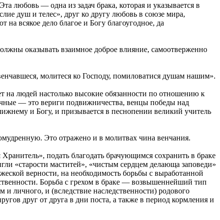
та любовь — одна из задач брака, которая и указывается в
ие душ и телес», друг ко другу любовь в союзе мира,
 на всякое дело благое и Богу благоугодное, да
должны оказывать взаимное доброе влияние, самоотверженно
венчавшеся, молитеся ко Господу, помиловатися душам нашим».
ает на людей настолько высокие обязанности по отношению к
ачные — это вериги подвижничества, венцы победы над
лижнему и Богу, и призывается в песнопении великий учитель
омудренную. Это отражено и в молитвах чина венчания.
 Хранитель», подать благодать брачующимся сохранить в браке
игли «старости маститей», «чистым сердцем делающа заповеди»
ужеской верности, на необходимость борьбы с выработанной
ственности. Борьба с грехом в браке — возвышеннейший тип
м и личного, и (вследствие наследственности) родового
угов друг от друга в дни поста, а также в период кормления и