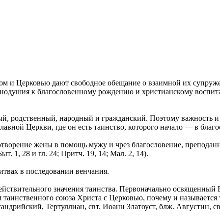
ком и Церковью дают свободное обещание о взаимной их супружес
инодушия к благословенному рождению и христианскому воспита
ный, родственный, народный и гражданский. Поэтому важность и
славной Церкви, где он есть таинство, которого начало — в благ
отворение жены в помощь мужу и чрез благословение, преподан
 1, 28 и гл. 24; Притч. 19, 14; Мал. 2, 14).
литвах в последовании венчания.
действительного значения таинства. Первоначально освященный 
м таинственного союза Христа с Церковью, почему и называется 
ндрийский, Тертуллиан, свт. Иоанн Златоуст, блж. Августин, с