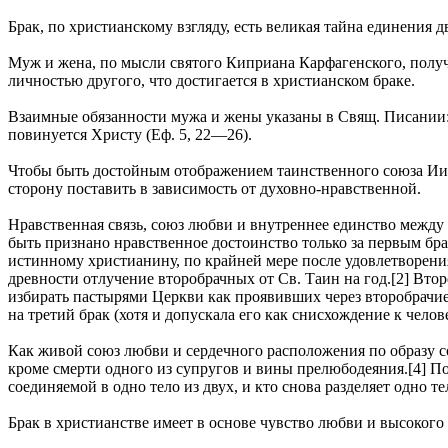
Брак, по христианскому взгляду, есть великая тайна единения 
Муж и жена, по мысли святого Киприана Карфагенского, полу
личностью другого, что достигается в христианском браке.
Взаимные обязанности мужа и жены указаны в Свящ. Писании:
повинуется Христу (Еф. 5, 22—26).
Чтобы быть достойным отображением таинственного союза Иис
сторону поставить в зависимость от духовно-нравственной.
Нравственная связь, союз любви и внутреннее единство между 
быть признано нравственное достоинство только за первым бра
истинному христианину, по крайней мере после удовлетворени
древности отлучение второбрачных от Св. Таин на год.[2] Вто
избирать пастырями Церкви как проявивших через второбрачие
на третий брак (хотя и допускала его как снисхождение к чело
Как живой союз любви и сердечного расположения по образу 
кроме смерти одного из супругов и вины прелюбодеяния.[4] По
соединяемой в одно тело из двух, и кто снова разделяет одно т
Брак в христианстве имеет в основе чувство любви и высокого