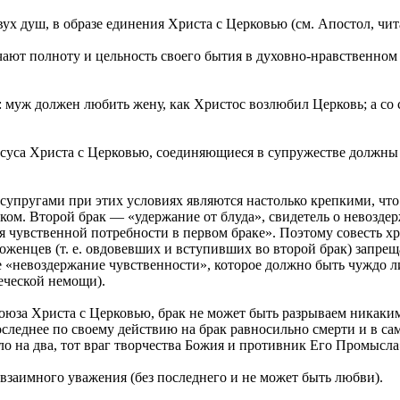
двух душ, в образе единения Христа с Церковью (см. Апостол, чи
чают полноту и цельность своего бытия в духовно-нравственно
 муж должен любить жену, как Христос возлюбил Церковь; а со
уса Христа с Церковью, соединяющиеся в супружестве должны 
супругами при этих условиях являются настолько крепкими, что 
ком. Второй брак — «удержание от блуда», свидетель о невозде
я чувственной потребности в первом браке». Поэтому совесть 
роженцев (т. е. овдовевших и вступивших во второй брак) запре
 «невоздержание чувственности», которое должно быть чуждо ли
веческой немощи).
союза Христа с Церковью, брак не может быть разрываем никак
следнее по своему действию на брак равносильно смерти и в са
ело на два, тот враг творчества Божия и противник Его Промысла
 взаимного уважения (без последнего и не может быть любви).