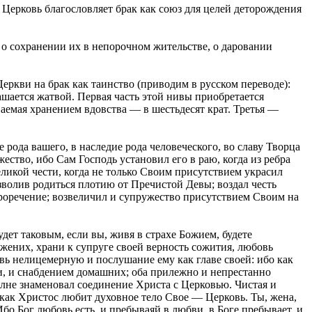
Церковь благословляет брак как союз для целей деторождения
о сохранении их в непорочном жительстве, о даровании
еркви на брак как таинство (приводим в русском переводе):
ашается жатвой. Первая часть этой нивы приобретается
аемая хранением вдовства — в шестьдесят крат. Третья —
 рода вашего, в наследие рода человеческого, во славу Творца
ство, ибо Сам Господь установил его в раю, когда из ребра
ликой чести, когда не только Своим присутствием украсил
зволив родиться плотию от Пречистой Девы; воздал честь
проречение; возвеличил и супружество присутствием Своим на
удет таковым, если вы, живя в страхе Божием, будете
, жених, храни к супруге своей верность сожития, любовь
ь нелицемерную и послушание ему как главе своей: ибо как
ми, и снабдением домашних; оба прилежно и непрестанно
олне знаменовал соединение Христа с Церковью. Чистая и
, как Христос любит духовное тело Свое — Церковь. Ты, жена,
бо Бог любовь есть, и пребываяй в любви, в Боге пребывает, и