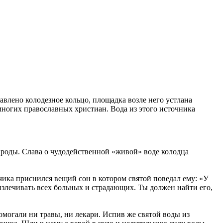
авлено колодезное кольцо, площадка возле него устлана
многих православных христиан. Вода из этого источника
ироды. Слава о чудодейственной «живой» воде колодца
нчика приснился вещий сон в котором святой поведал ему: «У
 излечивать всех больных и страдающих. Ты должен найти его,
омогали ни травы, ни лекари. Испив же святой воды из