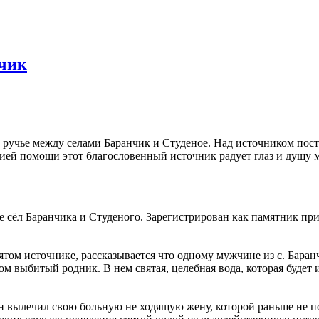
нчик
 ручье между селами Баранчик и Студеное. Над источником пост
ией помощи этот благословенный источник радует глаз и душу 
е сёл Баранчика и Студеного. Зарегистрирован как памятник пр
вятом источнике, рассказывается что одному мужчине из с. Бара
мом выбитый родник. В нем святая, целебная вода, которая будет
он вылечил свою больную не ходящую жену, которой раньше не п