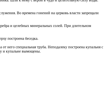
чника. Шли к нему с верой в чудо и целительную силу воды.
лужения. Во времена гонений на церковь власти запрещали
еребра и целебных минеральных солей. При длительном
рху построена беседка.
а от него специальная труба. Неподалеку построена купальня с
дцу и купальне вымощены.