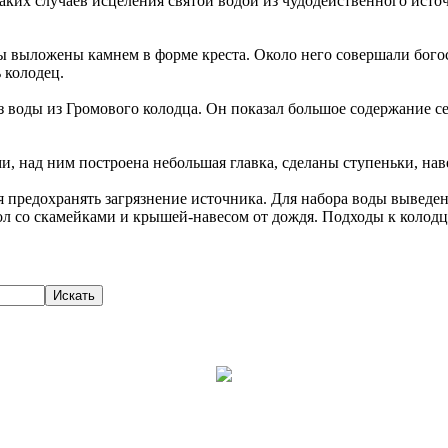
аких случаев исцеления святой водой из чудодейственного исто
ы выложены камнем в форме креста. Около него совершали богос
 колодец.
 воды из Громового колодца. Он показал большое содержание с
 над ним построена небольшая главка, сделаны ступеньки, наве
я предохранять загрязнение источника. Для набора воды выведен
стол со скамейками и крышей-навесом от дождя. Подходы к коло