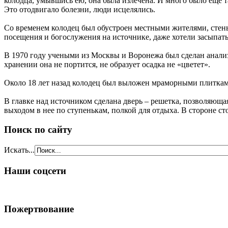
колодца, умывшись ею, она была излечена. И много было еще т
Это отодвигало болезни, люди исцелялись.
Со временем колодец был обустроен местными жителями, стен
посещения и богослужения на источнике, даже хотели засыпать
В 1970 году учеными из Москвы и Воронежа был сделан анализ
хранении она не портится, не образует осадка не «цветет».
Около 18 лет назад колодец был выложен мраморными плитками,
В главке над источником сделана дверь – решетка, позволяюща
выходом в нее по ступенькам, полкой для отдыха. В стороне 
Поиск по сайту
Искать...
Наши соцсети
Пожертвование