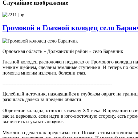
Случайное изображение
Громовой и Глазной колодец село Бара
Орловская область » Должанский район » село Баранчик
Глазной колодец расположен недалеко от Громового колодца на
мелким щебнем, сделаны земляные ступеньки. И теперь по бож
помогла многим излечить болезни глаз.
-----------------------------------------------------------------------
Целебный источник, находящийся в глубоком овраге на границ
разошлась далеко за пределы области.
Обретение колодца, относят к началу XX века. В предании о с
вас за церковью, если идти в юго-восточную сторону, есть гро
вычистить и указать людям».
Мужчина сделал как предсказал сон. Позже в этом источнике 