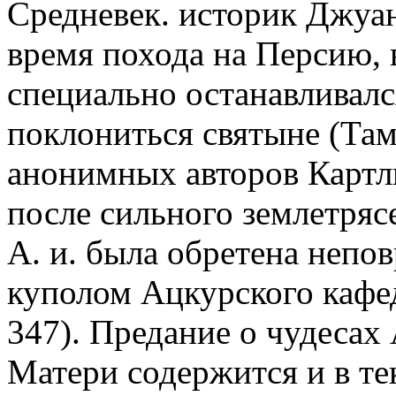
Средневек. историк Джуанш
время похода на Персию, 
специально останавливалс
поклониться святыне (Там 
анонимных авторов Картли
после сильного землетрясен
А. и. была обретена неп
куполом Ацкурского кафед
347). Предание о чудеса
Матери содержится и в те