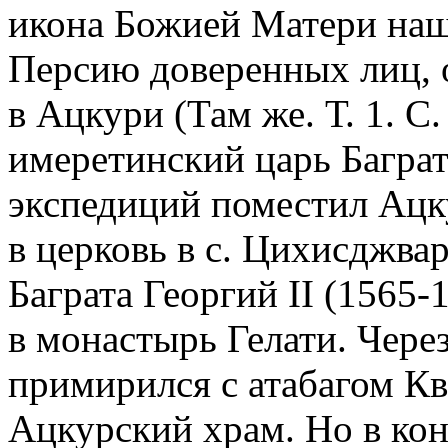
икона Божией Матери нашл
Персию доверенных лиц, 
в Ацкури (Там же. Т. 1. С.
имеретинский царь Баграт
экспедиций поместил Ац
в церковь в с. Цихисджва
Баграта Георгий II (1565-
в монастырь Гелати. Чере
примирился с атабагом Ква
Ацкурский храм. Но в кон.