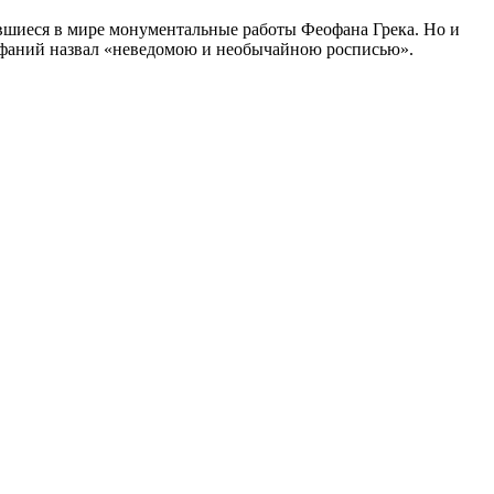
нившиеся в мире монументальные работы Феофана Грека. Но и
ифаний назвал «неведомою и необычайною росписью».