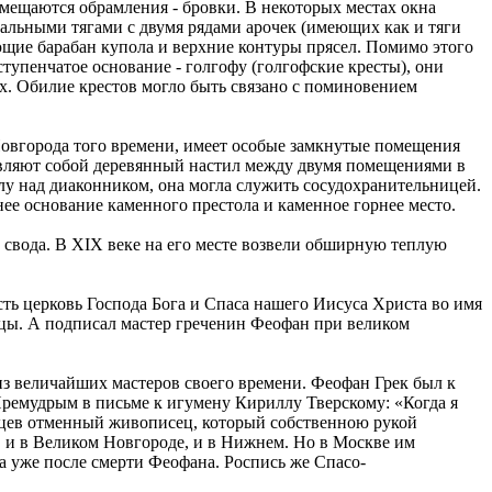
ещаются обрамления - бровки. В некоторых местах окна
альными тягами с двумя рядами арочек (имеющих как и тяги
ющие барабан купола и верхние контуры прясел. Помимо этого
енчатое основание - голгофу (голгофские кресты), они
х. Обилие крестов могло быть связано с поминовением
Новгорода того времени, имеет особые замкнутые помещения
тавляют собой деревянный настил между двумя помещениями в
лу над диаконником, она могла служить сосудохранительницей.
ее основание каменного престола и каменное горнее место.
 свода. В XIX веке на его месте возвели обширную теплую
сть церковь Господа Бога и Спаса нашего Иисуса Христа во имя
цы. А подписал мастер греченин Феофан при великом
з величайших мастеров своего времени. Феофан Грек был к
ремудрым в письме к игумену Кириллу Тверскому: «Когда я
сцев отменный живописец, который собственною рукой
е, и в Великом Новгороде, и в Нижнем. Но в Москве им
а уже после смерти Феофана. Роспись же Спасо-