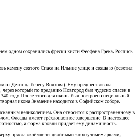
 нем одном сохранились фрески кисти Феофана Грека. Роспись
овь камену святого Спаса на Ильине улице и свяща ю (осветил
м от Детинца берегу Волхова). Ему предшествовала
е, через который по преданию Новгород был чудесно спасен в
1340 году. После этого для иконы был построен специальный
дотворная икона Знамение находится в Софийском соборе.
ысканным великолепием. Она относится к распространенному в
олом. Фасады имеют трёхлопастное завершение. В настоящее
отностью, а форма кровли придаёт ему динамичность.
 Сверху прясла окаймлены двойными «ползучими» арками,