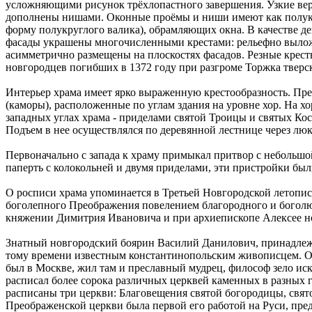
усложняющими рисунок трёхлопастного завершения. Узкие вер
дополнены нишами. Оконные проёмы и ниши имеют как полукру
форму полукруглого валика), обрамляющих окна. В качестве д
фасады украшены многочисленными крестами: рельефно вылож
асимметрично размещены на плоскостях фасадов. Резные крес
новгородцев погибших в 1372 году при разгроме Торжка твер
Интерьер храма имеет ярко выраженную крестообразность. Пре
(каморы), расположенные по углам здания на уровне хор. На 
западных углах храма - приделами святой Троицы и святых Ко
Подъем в нее осуществлялся по деревянной лестнице через люк
Первоначально с запада к храму примыкал притвор с небольшой
паперть с колокольней и двумя приделами, эти пристройки были
О росписи храма упоминается в Третьей Новгородской летописи
боголепного Преображения повелением благородного и богол
княжении Димитрия Ивановича и при архиепископе Алексее но
Знатный новгородский боярин Василий Данилович, принадлежа
тому времени известным константинопольским живописцем. О
был в Москве, жил там и преславный мудрец, философ зело и
расписал более сорока различных церквей каменных в разных г
расписаны три церкви: Благовещения святой богородицы, свят
Преображенской церкви была первой его работой на Руси, пр