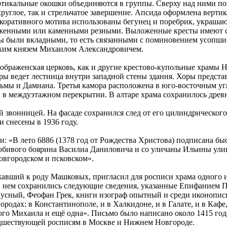
тикальные окошки объединяются в группы. Сверху над ними пом
глое, так и стрельчатое завершение. Апсида оформлена вертик
екоративного мотива использованы бегунец и поребрик, украша
енными или каменными резными. Выложенные кресты имеют ступ
ты были вкладными, то есть связанными с поминовением усопши
ским князем Михаилом Александровичем.
ображенская церковь, как и другие крестово-купольные храмы 
хоры ведет лестница внутри западной стены здания. Хоры предс
сьмы и Дамиана. Третья камора расположена в юго-восточным уг
 в междуэтажном перекрытии. В алтаре храма сохранилось древн
 звонницей. На фасаде сохранился след от его цилиндрического
 снесены в 1936 году.
: «В лето 6886 (1378 год от Рождества Христова) подписана бы
юбивого боярина Василиа Даниловича и со уличаны Ильины ули
вгородском и псковском».
вший к роду Машковых, пригласил для росписи храма одного и
 нем сохранились следующие сведения, указанные Епифанием П
скусный, Феофан Грек, книги изограф опытный и среди иконопи
ородах: в Константинополе, и в Халкидоне, и в Галате, и в Каф
ого Михаила и ещё одна». Письмо было написано около 1415 год
едшествующей росписям в Москве и Нижнем Новгороде.