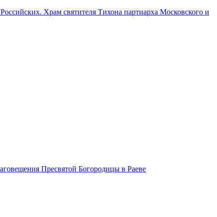
оссийских. Храм святителя Тихона партиарха Московского и
лаговещения Пресвятой Богородицы в Раеве