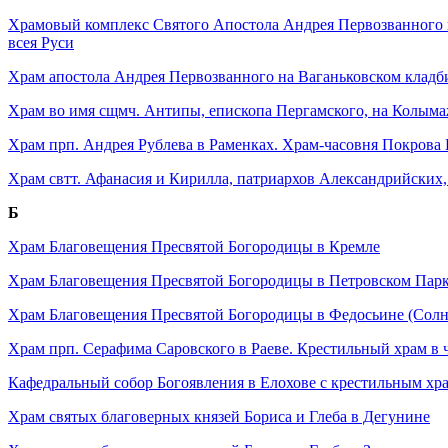
Храмовый комплекс Святого Апостола Андрея Первозванного 
всея Руси
Храм апостола Андрея Первозванного на Ваганьковском клад
Храм во имя сщмч. Антипы, епископа Пергамского, на Колым
Храм прп. Андрея Рублева в Раменках. Храм-часовня Покрова
Храм свтт. Афанасия и Кирилла, патриархов Александрийских
Б
Храм Благовещения Пресвятой Богородицы в Кремле
Храм Благовещения Пресвятой Богородицы в Петровском Пар
Храм Благовещения Пресвятой Богородицы в Федосьине (Солн
Храм прп. Серафима Саровского в Раеве. Крестильный храм в 
Кафедральный собор Богоявления в Елохове с крестильным х
Храм святых благоверных князей Бориса и Глеба в Дегунине