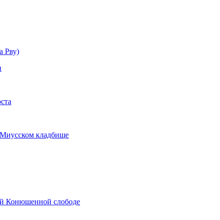
а Рву)
ы
ста
 Миусском кладбище
ой Конюшенной слободе