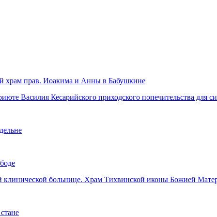
й храм прав. Иоакима и Анны в Бабушкине
риюте Василия Кесарийского приходского попечительства для с
дельне
ободе
ой клинической больнице. Храм Тихвинской иконы Божией Мате
стане