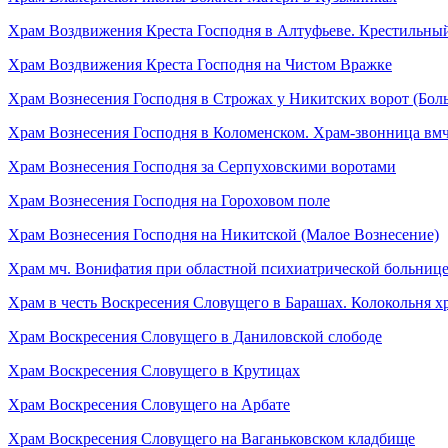
Храм Воздвижения Креста Господня в Алтуфьеве. Крестильный
Храм Воздвижения Креста Господня на Чистом Вражке
Храм Вознесения Господня в Строжах у Никитских ворот (Бол
Храм Вознесения Господня в Коломенском. Храм-звонница вмч
Храм Вознесения Господня за Серпуховскими воротами
Храм Вознесения Господня на Гороховом поле
Храм Вознесения Господня на Никитской (Малое Вознесение)
Храм мч. Вонифатия при областной психиатрической больниц
Храм в честь Воскресения Словущего в Барашах. Колокольня 
Храм Воскресения Словущего в Даниловской слободе
Храм Воскресения Словущего в Крутицах
Храм Воскресения Словущего на Арбате
Храм Воскресения Словущего на Ваганьковском кладбище