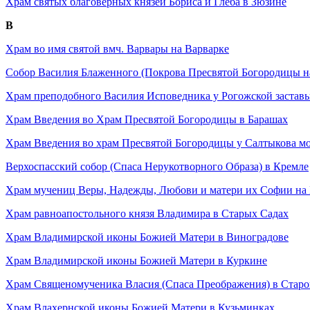
Храм святых благоверных князей Бориса и Глеба в Зюзине
В
Храм во имя святой вмч. Варвары на Варварке
Собор Василия Блаженного (Покрова Пресвятой Богородицы н
Храм преподобного Василия Исповедника у Рогожской застав
Храм Введения во Храм Пресвятой Богородицы в Барашах
Храм Введения во храм Пресвятой Богородицы у Салтыкова мо
Верхоспасский собор (Спаса Нерукотворного Образа) в Кремле
Храм мучениц Веры, Надежды, Любови и матери их Софии на
Храм равноапостольного князя Владимира в Старых Садах
Храм Владимирской иконы Божией Матери в Виноградове
Храм Владимирской иконы Божией Матери в Куркине
Храм Священомученика Власия (Спаса Преображения) в Стар
Храм Влахернской иконы Божией Матери в Кузьминках