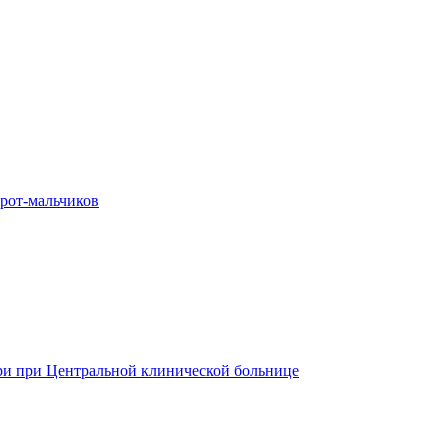
ирот-мальчиков
ри при Центральной клинической больнице