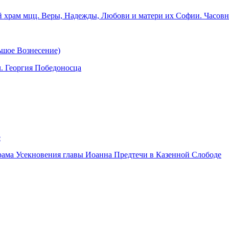
 храм мцц. Веры, Надежды, Любови и матери их Софии. Часовня
ьшое Вознесение)
. Георгия Победоносца
е
храма Усекновения главы Иоанна Предтечи в Казенной Слободе