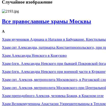
Случайное изображение
Все православные храмы Москвы
А
Храм мучеников Адриана и Наталии в Бабушкине. Крестильны
Храм свт Александра, патриарха Константинопольского, при п
Храм Александра Невского в Кожухово
Храм блгв. Александра Невского при бывшей Покровской бога
Храм блгв. Александра Невского при военной части в Куркине
Храм свт. Алексия, митрополита Московского, в Рогожской сл
Храм свт. Алексия, митрополита Московского при Центральн
Храм преподобного Алексия, человека Божия, в Красном селе
Храм Великомученицы Анастасии Узорешительницы в Теплом 