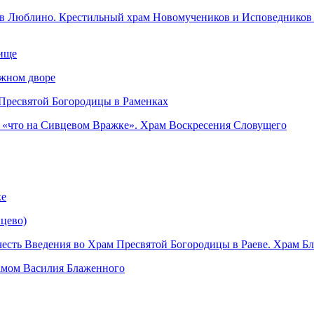
в Люблино. Крестильный храм Новомучеников и Исповедников Р
бище
ажном дворе
 Пресвятой Богородицы в Раменках
, «что на Сивцевом Вражке». Храм Воскресения Словущего
ке
цево)
честь Введения во Храм Пресвятой Богородицы в Раеве. Храм Б
рамом Василия Блаженного