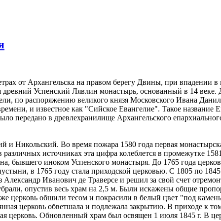
я
рах от Архангельска на правом берегу Двины, при впадении в н
 древний Успенский Лявлин монастырь, основанный в 14 веке. Д
тели, по распоряжению великого князя Московского Ивана Данил
ремени, и известное как "Сийское Евангелие". Такое название Е
ыло передано в древлехранилище Архангельского епархиального
ий и Никольский. Во время пожара 1580 года первая монастырск
 (в различных источниках эта цифра колеблется в промежутке 15
на, бывшего иноком Успенского монастыря. До 1765 года церко
стыни, в 1765 году стала приходской церковью. С 1805 по 1845 
з Александр Иванович де Траверсе и решил за свой счет отремон
брали, опустив весь храм на 2,5 м. Были искажены общие пропо
а же церковь обшили тесом и покрасили в белый цвет "под камен
янная церковь обветшала и подлежала закрытию. В приходе к том
кая церковь. Обновленный храм был освящен 1 июля 1845 г. В ц