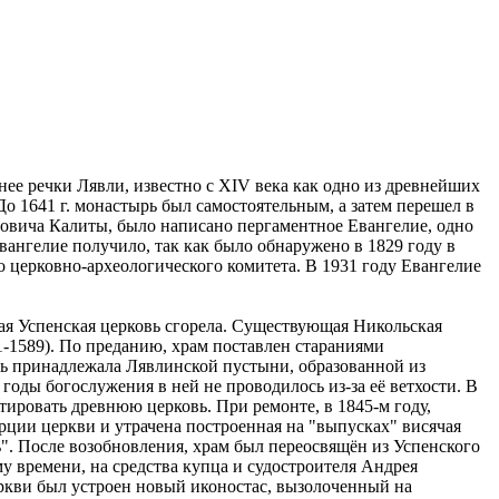
ее речки Лявли, известно с XIV века как одно из древнейших
о 1641 г. монастырь был самостоятельным, а затем перешел в
овича Калиты, было написано пергаментное Евангелие, одно
вангелие получило, так как было обнаружено в 1829 году в
 церковно-археологического комитета. В 1931 году Евангелие
ая Успенская церковь сгорела. Существующая Никольская
81-1589). По преданию, храм поставлен стараниями
вь принадлежала Лявлинской пустыни, образованной из
годы богослужения в ней не проводилось из-за её ветхости. В
тировать древнюю церковь. При ремонте, в 1845-м году,
рции церкви и утрачена построенная на "выпусках" висячая
ь". После возобновления, храм был переосвящён из Успенского
у времени, на средства купца и судостроителя Андрея
еркви был устроен новый иконостас, вызолоченный на