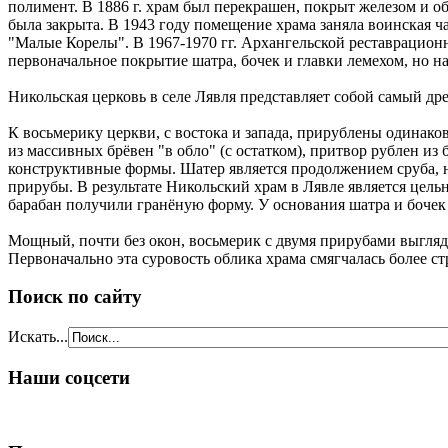
полимент. В 1886 г. храм был перекрашен, покрыт железом и о
была закрыта. В 1943 году помещение храма заняла воинская ча
"Малые Корелы". В 1967-1970 гг. Архангельской реставрационн
первоначальное покрытие шатра, бочек и главки лемехом, но н
Никольская церковь в селе Лявля представляет собой самый д
К восьмерику церкви, с востока и запада, прирублены одинако
из массивных брёвен "в обло" (с остатком), притвор рублен и
конструктивные формы. Шатер является продолжением сруба, но
прирубы. В результате Никольский храм в Лявле является цель
барабан получили гранёную форму. У основания шатра и бочек 
Мощный, почти без окон, восьмерик с двумя прирубами выгляд
Первоначально эта суровость облика храма смягчалась более 
Поиск по сайту
Искать...
Наши соцсети