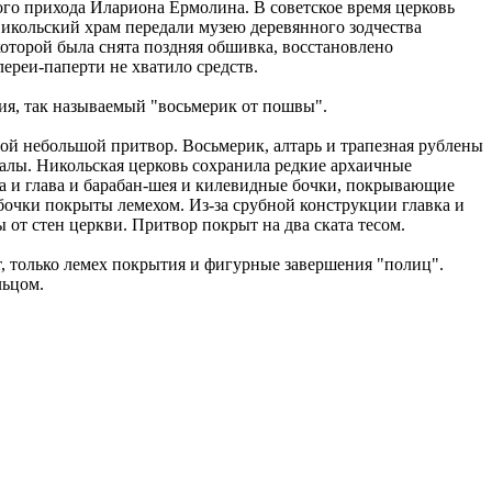
ого прихода Илариона Ермолина. В советское время церковь
 Никольский храм передали музею деревянного зодчества
которой была снята поздняя обшивка, восстановлено
ереи-паперти не хватило средств.
ия, так называемый "восьмерик от пошвы".
ной небольшой притвор. Восьмерик, алтарь и трапезная рублены
овалы. Никольская церковь сохранила редкие архаичные
на и глава и барабан-шея и килевидные бочки, покрывающие
 бочки покрыты лемехом. Из-за срубной конструкции главка и
от стен церкви. Притвор покрыт на два ската тесом.
, только лемех покрытия и фигурные завершения "полиц".
льцом.