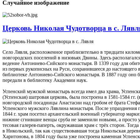
Случайное изображение
Церковь Николая Чудотворца в с. Лявл
Село Лявля, расположенное приблизительно в тридцати километ
новгородских поселений в низовьях Двины. Здесь располагался
ведение Антониево-Сийского монастыря. В 1339 году для оби
из первых рукописных на Руси, сохранившееся до настоящего в
библиотеке Антониево-Сийского монастыря. В 1887 году оно б
передали в библиотеку Академии наук.
Успенский мужской монастырь всегда имел два храма, Успенск
(Успенская) шатровая церковь, была построена в 1581-1584 гг.
новгородской посадницы Анастасии над гробом её брата Стефа
Успенского мужского Лявлина монастыря. После упразднения пу
1844 г. храм посетил архангельский военный губернатор марки
нижние сгнившие венцы сруба не заменили новыми, а просто у
тесовая галерея-паперть, окружавшая храм с трёх сторон. Тогд
в Никольский, так как существовавшая тогда Никольская дерев
Харитонова, в 1804 году была уже построена каменная Успенс