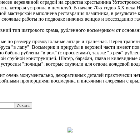
бнесен деревянной оградой на средства крестьянина Ухтостровск
сть, которая устроила в нем клуб. В начале 70-х годов XX века
ой мастерской выполнена реставрация памятника, в результате 
а сложные работы по подводке нижних венцов и воссозданию гал
ревний тип шатрового храма, рубленного восьмериком от основан
вые по размеру прямоугольные алтарь и трапезная. Перед трапез
з бруса "в лапу". Восьмерик и прирубы в верхней части имеют п
 брёвна рублены "в реж" (с просветами), так же "в реж" рубле
ной срубной конструкцией. Шатёр, барабан, глава и килевидные
устроены "полицы", которые служили для отвода дождевой воды 
ит очень монументально, декоративных деталей практически нет
стройными пропорциями восьмерика и висячими галереями с кры